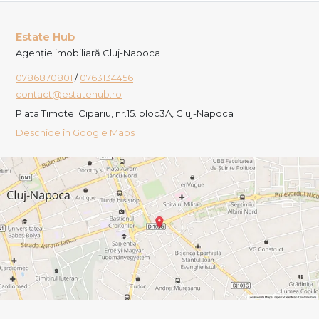
Estate Hub
Agenție imobiliară Cluj-Napoca
0786870801
/
0763134456
contact@estatehub.ro
Piata Timotei Cipariu, nr.15. bloc3A, Cluj-Napoca
Deschide în Google Maps