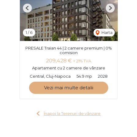
Previous
Next
1
/
6
Harta
PRESALE Traian 44 | 2 camere premium | 0%
comision
209,428 €
+ 21% TVA
Apartament cu 2 camere de vânzare
Central, Cluj-Napoca
54.9 mp
2028
Vezi mai multe detalii
Înapoi la Terenuri de vânzare