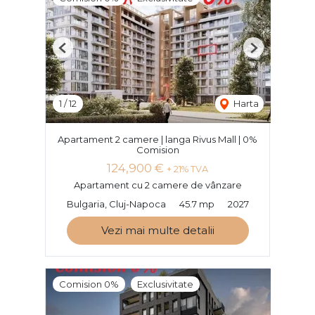
Previous
Next
1
/
12
Harta
Apartament 2 camere | langa Rivus Mall | 0%
Comision
124,900 €
+ 21% TVA
Apartament cu 2 camere de vânzare
Bulgaria, Cluj-Napoca
45.7 mp
2027
Vezi mai multe detalii
Comision 0%
Exclusivitate