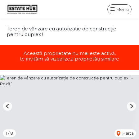
Meniu
Teren de vânzare cu autorizație de construcție
pentru duplex !
Această proprietate nu mai este activă,
te invităm să vizualizezi proprietăți similare
Previous
Nex
1
/
8
Harta