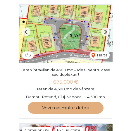
Previous
Next
1
/
3
Harta
Teren intravilan de 4500 mp – Ideal pentru case
sau duplexuri !
675,000 €
Teren de 4,500 mp de vânzare
Dambul Rotund, Cluj-Napoca
4,500 mp
Vezi mai multe detalii
Comision 0%
Exclusivitate