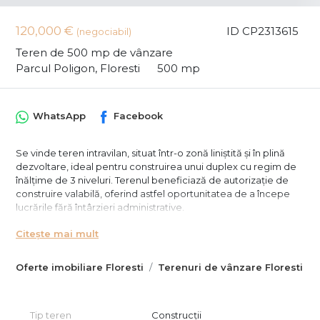
120,000 €
ID CP2313615
(negociabil)
Teren de 500 mp de vânzare
Parcul Poligon, Floresti
500 mp
WhatsApp
Facebook
Se vinde teren intravilan, situat într-o zonă liniștită și în plină
dezvoltare, ideal pentru construirea unui duplex cu regim de
înălțime de 3 niveluri. Terenul beneficiază de autorizație de
construire valabilă, oferind astfel oportunitatea de a începe
lucrările fără întârzieri administrative.
Caracteristici teren:
Citește mai mult
Suprafață: 500 mp
Oferte imobiliare Floresti
Terenuri de vânzare Floresti
Acces la parcela direct din drum privat
Utilități: apă, gaz, electricitate, canalizare.
Tip teren
Construcții