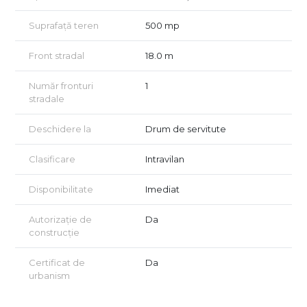
Zonă rezidențială cu dezvoltare rapidă.
Regim de înălțime permis: S +2E
Suprafață teren
500 mp
Avantaje:
Front stradal
18.0 m
Posibilitate de construire imediată, fără proceduri birocratice
suplimentare.
Număr fronturi
1
Zonă cu potențial ridicat de apreciere a valorii imobiliare.
stradale
Ideal pentru investiții imobiliare sau pentru construirea unei
locuințe familiale.
Deschidere la
Drum de servitute
Acces ușor la drum principal și transport public.
Clasificare
Intravilan
Nu rata oportunitatea de a achiziționa un teren autorizat
pentru construcția unui duplex modern într-o locație
excelentă!
Disponibilitate
Imediat
Autorizație de
Da
construcție
Certificat de
Da
urbanism