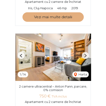
Apartament cu 2 camere de închiriat
Iris, Cluj-Napoca
46 mp
2019
Vezi mai multe detalii
Previous
Next
1
/
14
Harta
2 camere ultracentral – Anton Pann, parcare,
0% comision
750 €
TVA inclus
Apartament cu 2 camere de închiriat