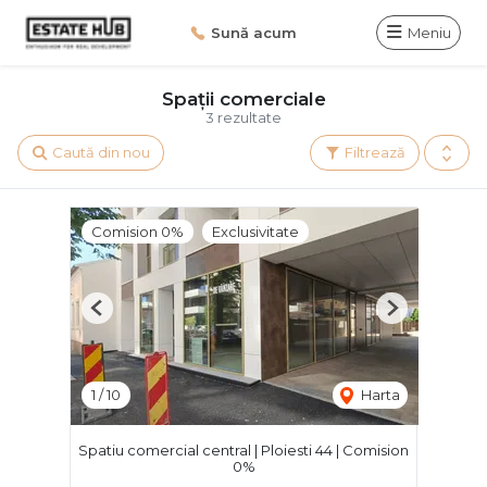
Sună acum
Meniu
Spații comerciale
3 rezultate
Caută din nou
Filtrează
Comision 0%
Exclusivitate
Previous
Next
1
/
10
Harta
Spatiu comercial central | Ploiesti 44 | Comision
0%