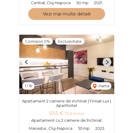
Central, Cluj-Napoca
50 mp
2021
Vezi mai multe detalii
Comision 0%
Exclusivitate
Previous
Next
1
/
8
Harta
Apartament 2 camere de inchiriat | Finisat Lux |
Aparthotel
655 €
TVA inclus
Apartament cu 2 camere de închiriat
Manastur, Cluj-Napoca
55 mp
2023