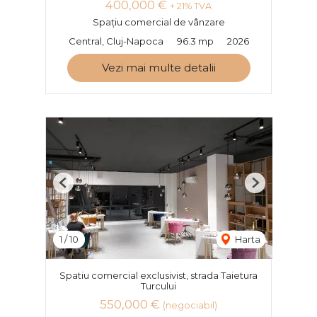
400,000 €
+ 21% TVA
Spațiu comercial de vânzare
Central, Cluj-Napoca
96.3 mp
2026
Vezi mai multe detalii
Previous
Next
1
/
10
Harta
Spatiu comercial exclusivist, strada Taietura
Turcului
550,000 €
(negociabil)