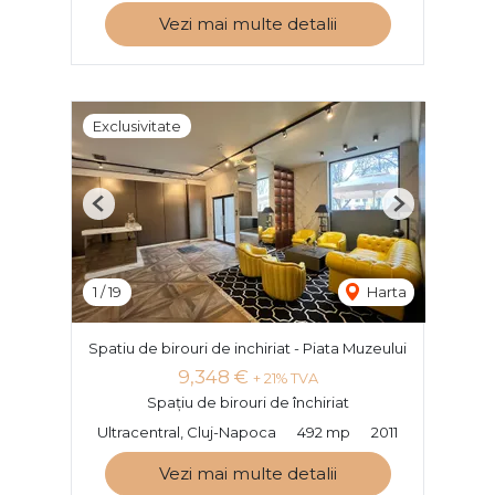
Vezi mai multe detalii
Exclusivitate
Previous
Next
1
/
19
Harta
Spatiu de birouri de inchiriat - Piata Muzeului
9,348 €
+ 21% TVA
Spațiu de birouri de închiriat
Ultracentral, Cluj-Napoca
492 mp
2011
Vezi mai multe detalii