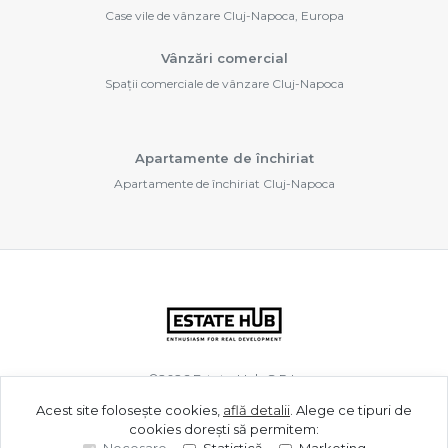
Case vile de vânzare Cluj-Napoca, Europa
Vânzări comercial
Spații comerciale de vânzare Cluj-Napoca
Apartamente de închiriat
Apartamente de închiriat Cluj-Napoca
©
2026
Estate Hub S.R.L.
Acest site folosește cookies,
află detalii
.
Alege ce tipuri de
cookies dorești să permitem:
Site creat în