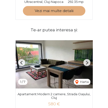
Ultracentral, Cluj-Napoca
292.35 mp
Vezi mai multe detalii
Te-ar putea interesa și:
Previous
Next
1
/
7
Harta
Apartament Modern 2 camere, Strada Oașului,
Cluj
580 €