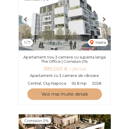
Previous
Next
1
/
7
Harta
Apartament nou 3 camere cu supanta langa
The Office | Comision 0%
389,000 €
+ 21% TVA
Apartament cu 3 camere de vânzare
Central, Cluj-Napoca
92.8 mp
2028
Vezi mai multe detalii
Comision 0%