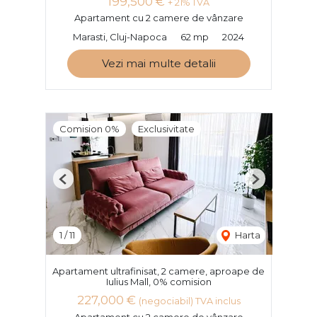
199,500 €
+ 21% TVA
Apartament cu 2 camere de vânzare
Marasti, Cluj-Napoca
62 mp
2024
Vezi mai multe detalii
Comision 0%
Exclusivitate
Previous
Next
1
/
11
Harta
Apartament ultrafinisat, 2 camere, aproape de
Iulius Mall, 0% comision
227,000 €
(negociabil) TVA inclus