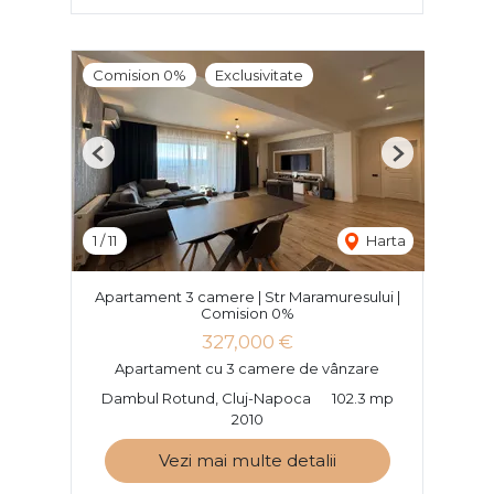
Comision 0%
Exclusivitate
Previous
Next
1
/
11
Harta
Apartament 3 camere | Str Maramuresului |
Comision 0%
327,000 €
Apartament cu 3 camere de vânzare
Dambul Rotund, Cluj-Napoca
102.3 mp
2010
Vezi mai multe detalii