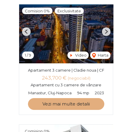
Comision 0%
Exclusivitate
Previous
Next
1
/
9
Video
Harta
Apartament 3 camere | Cladie noua | CF
243,700 €
(negociabil)
Apartament cu 3 camere de vânzare
Manastur, Cluj-Napoca
94 mp
2023
Vezi mai multe detalii
Comision 0%