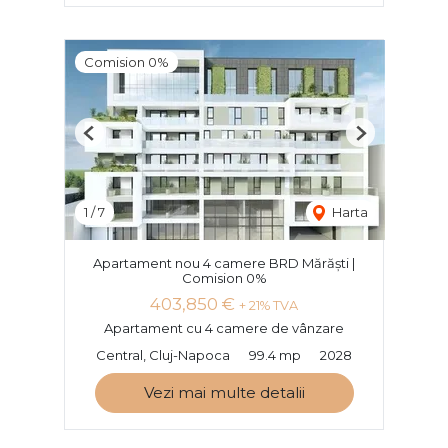
Comision 0%
Previous
Next
1
/
7
Harta
Apartament nou 4 camere BRD Mărăști |
Comision 0%
403,850 €
+ 21% TVA
Apartament cu 4 camere de vânzare
Central, Cluj-Napoca
99.4 mp
2028
Vezi mai multe detalii