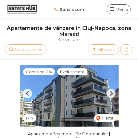
Sună acum
Meniu
Apartamente de vânzare în Cluj-Napoca, zona
Marasti
6 rezultate
Caută din nou
Filtrează
Comision 0%
Exclusivitate
Previous
Next
1
/
17
Harta
Apartament 3 camere | Str Dorobantilor |