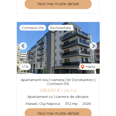
Vezi mai multe detalii
Comision 0%
Exclusivitate
Previous
Next
1
/
14
Harta
Apartament nou 1 camera | Str Dorobantilor |
Comision 0%
128,500 €
+ 21% TVA
Apartament cu 1 camere de vânzare
Marasti, Cluj-Napoca
37.2 mp
2026
Vezi mai multe detalii