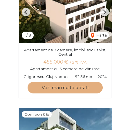
Previous
Next
1
/
8
Harta
Apartament de 3 camere, imobil exclusivist,
Central
455,000 €
+ 21% TVA
Apartament cu 3 camere de vânzare
Grigorescu, Cluj-Napoca
92.36 mp
2024
Vezi mai multe detalii
Comision 0%