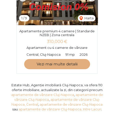
1
/
9
Harta
Apartamente premium 4 camere | Standarde
NZEB | Zona centrala
310,000 €
Apartament cu 4 camere de vânzare
Central, Cluj-Napoca
91 mp
2026
Vezi mai multe detalii
Estate Hub, Agenție imobiliară Cluj-Napoca, va ofera 110
oferte imobiliare, actualizate la zi, din categorii precum
apartamente de vânzare Cluj-Napoca
,
apartamente de
vânzare Cluj-Napoca
,
apartamente de vânzare Cluj-
Napoca, Central
,
apartamente de vânzare Cluj-Napoca
sau
apartamente de vânzare Cluj-Napoca, Intre Lacuri
.