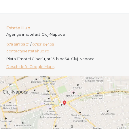
Estate Hub
Agenție imobiliară Cluj-Napoca
0786870801
/
0763134456
contact@estatehub.ro
Piata Timotei Cipariu, nr.15. bloc3A, Cluj-Napoca
Deschide în Google Maps