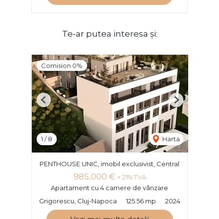
Te-ar putea interesa și:
Comision 0%
Previous
Next
1
/
8
Harta
PENTHOUSE UNIC, imobil exclusivist, Central
985,000 €
+ 21% TVA
Apartament cu 4 camere de vânzare
Grigorescu, Cluj-Napoca
125.56 mp
2024