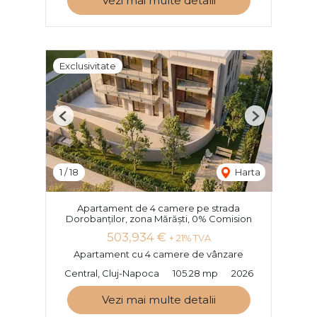
Vezi mai multe detalii
Exclusivitate
Previous
Next
1
/
18
Harta
Apartament de 4 camere pe strada
Dorobanților, zona Mărăști, 0% Comision
503,934 €
+ 21% TVA
Apartament cu 4 camere de vânzare
Central, Cluj-Napoca
105.28 mp
2026
Vezi mai multe detalii