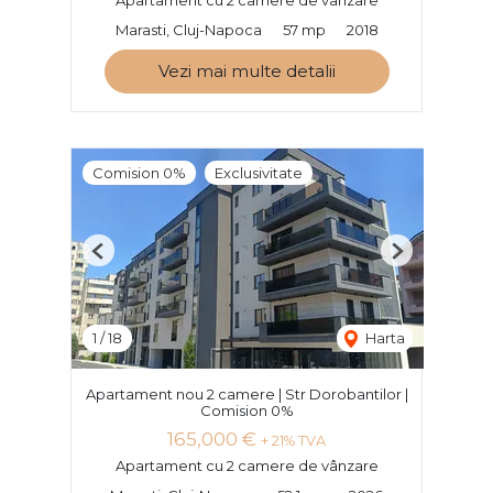
Apartament cu 2 camere de vânzare
Marasti, Cluj-Napoca
57 mp
2018
Vezi mai multe detalii
Comision 0%
Exclusivitate
Previous
Next
1
/
18
Harta
Apartament nou 2 camere | Str Dorobantilor |
Comision 0%
165,000 €
+ 21% TVA
Apartament cu 2 camere de vânzare