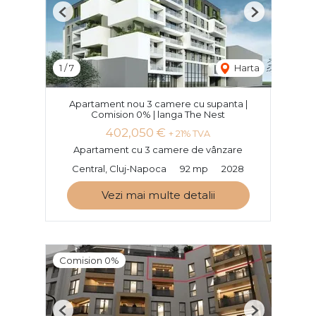
Previous
Next
1
/
7
Harta
Apartament nou 3 camere cu supanta |
Comision 0% | langa The Nest
402,050 €
+ 21% TVA
Apartament cu 3 camere de vânzare
Central, Cluj-Napoca
92 mp
2028
Vezi mai multe detalii
Comision 0%
Previous
Next