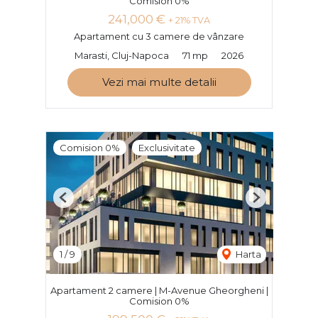
Comision 0%
241,000 €
+ 21% TVA
Apartament cu 3 camere de vânzare
Marasti, Cluj-Napoca
71 mp
2026
Vezi mai multe detalii
Comision 0%
Exclusivitate
Previous
Next
1
/
9
Harta
Apartament 2 camere | M-Avenue Gheorgheni |
Comision 0%