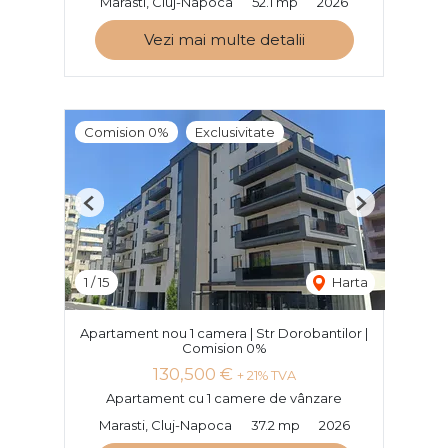
Marasti, Cluj-Napoca
52.1 mp
2026
Vezi mai multe detalii
Comision 0%
Exclusivitate
Previous
Next
1
/
15
Harta
Apartament nou 1 camera | Str Dorobantilor |
Comision 0%
130,500 €
+ 21% TVA
Apartament cu 1 camere de vânzare
Marasti, Cluj-Napoca
37.2 mp
2026