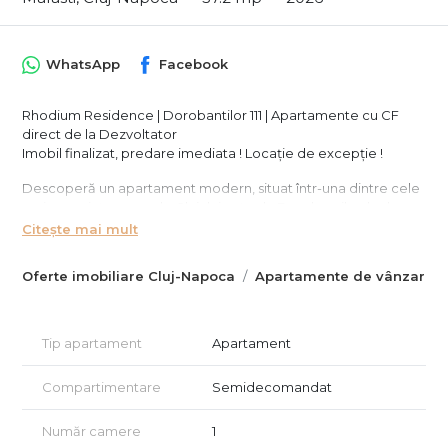
WhatsApp
Facebook
Rhodium Residence | Dorobantilor 111 | Apartamente cu CF
direct de la Dezvoltator
Imobil finalizat, predare imediata ! Locație de excepție !
Descoperă un apartament modern, situat într-una dintre cele
mai apreciate zone ale Clujului – strada Dorobanților, la doar
câțiva pași de școli, grădinițe, Iulius Mall și FSEGA.
Citește mai mult
Imobilul este nou, clasa energetică A, are doar 33 de
apartamente, construit la cele mai înalte standarde de
Oferte imobiliare Cluj-Napoca
Apartamente de vânzare C
calitate.
-Apartament 1 cameră, 37,2 mp utili + balcon 6 mp
-Etaj 1/4
Tip apartament
Apartament
-Predare: semifinisat (pereți finisați până la stratul final de glet,
balcoane finisate, utilități la poziție)
Compartimentare
Semidecomandat
-Parcări subterane (opțional): de la 17.000 EUR + TVA
- Avans minim: 15%
Număr camere
1
-Se accepta finantare bancara