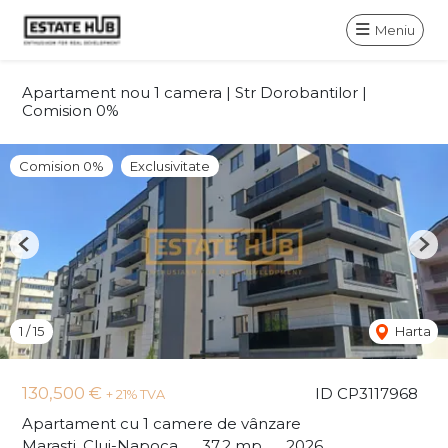
Meniu
Apartament nou 1 camera | Str Dorobantilor |
Comision 0%
Comision 0%
Exclusivitate
Previous
Nex
1
/
15
Harta
130,500 €
ID CP3117968
+ 21% TVA
Apartament cu 1 camere de vânzare
Marasti, Cluj-Napoca
37.2 mp
2026