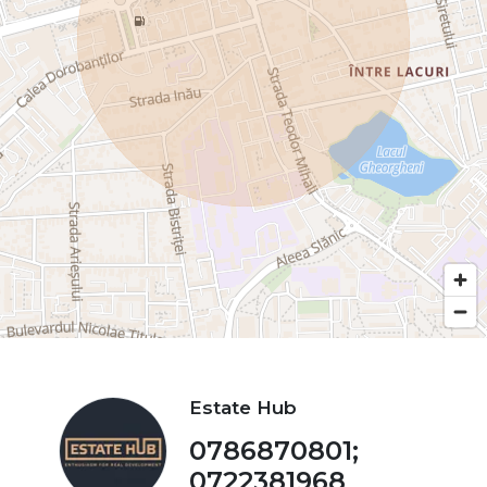
Estate Hub
0786870801;
0722381968