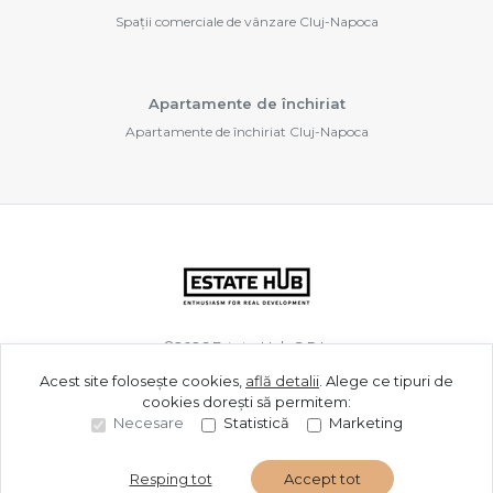
Spații comerciale de vânzare Cluj-Napoca
Apartamente de închiriat
Apartamente de închiriat Cluj-Napoca
©
2026
Estate Hub S.R.L.
Acest site folosește cookies,
află detalii
.
Alege ce tipuri de
cookies dorești să permitem:
Site creat în
Necesare
Statistică
Marketing
Resping tot
Accept tot
Sună acum
Solicită vizionare