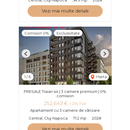
Vezi mai multe detalii
Comision 0%
Exclusivitate
Previous
Next
1
/
6
Harta
PRESALE Traian 44 | 3 camere premium | 0%
comision
252,643 €
+ 21% TVA
Apartament cu 3 camere de vânzare
Central, Cluj-Napoca
71.2 mp
2028
Vezi mai multe detalii