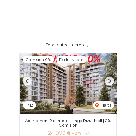
Te-ar putea interesa și:
Comision 0%
Exclusivitate
Previous
Next
1
/
12
Harta
Apartament 2 camere | langa Rivus Mall | 0%
Comision
124,900 €
+ 21% TVA