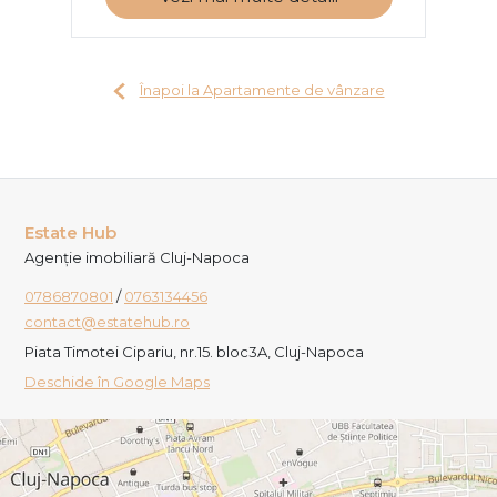
Înapoi la Apartamente de vânzare
Estate Hub
Agenție imobiliară Cluj-Napoca
0786870801
/
0763134456
contact@estatehub.ro
Piata Timotei Cipariu, nr.15. bloc3A, Cluj-Napoca
Deschide în Google Maps