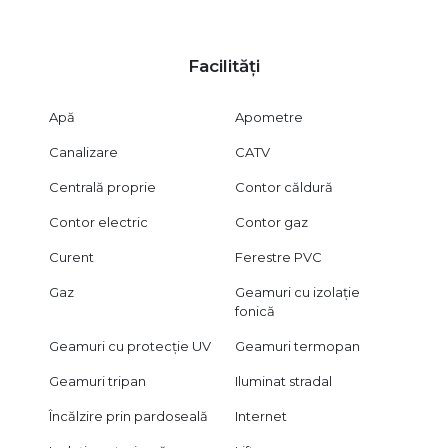
Facilități
Apă
Apometre
Canalizare
CATV
Centrală proprie
Contor căldură
Contor electric
Contor gaz
Curent
Ferestre PVC
Gaz
Geamuri cu izolație
fonică
Geamuri cu protecție UV
Geamuri termopan
Geamuri tripan
Iluminat stradal
Încălzire prin pardoseală
Internet