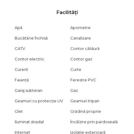
Facilități
Apă
Apometre
Bucătărie închisă
Canalizare
CATV
Contor căldură
Contor electric
Contor gaz
Curent
Curte
Faianță
Ferestre PVC
Garaj subteran
Gaz
Geamuri cu protecție UV
Geamuri tripan
Glet
Grădină proprie
Iluminat stradal
Încălzire prin pardoseală
Internet
Izolație exterioară