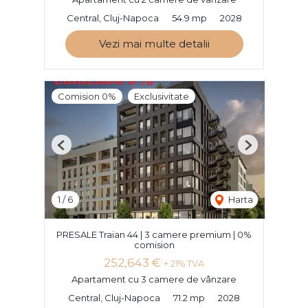
Central, Cluj-Napoca
54.9 mp
2028
Vezi mai multe detalii
Comision 0%
Exclusivitate
Previous
Next
1
/
6
Harta
PRESALE Traian 44 | 3 camere premium | 0%
comision
252,643 €
+ 21% TVA
Apartament cu 3 camere de vânzare
Central, Cluj-Napoca
71.2 mp
2028