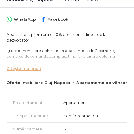
WhatsApp
Facebook
Apartament premium cu 0% comision – direct de la
dezvoltator
Îți propunem spre achiziție un apartament de 2 camere,
complet decomandat, amplasat într-una dintre cele mai
dinamice zone de business ale Clujului, în imediata apropiere
a The Office, BRD Tower și The Nest.
Citește mai mult
Proiectul este unul nou, clasa energetică A, realizat la
standarde superioare de calitate și confort.
Oferte imobiliare Cluj-Napoca
Apartamente de vânzare C
✔ Parcări subterane (opțional): 20.000 EUR + TVA
✔ Avans minim: 40%
✔ Termen predare: toamna 2028
Tip apartament
Apartament
Dotări și specificații ale imobilului:
Compartimentare
Semidecomandat
* Construcție din cărămidă 25 cm + termosistem 15 cm
* Tâmplărie premium Rehau aluminiu (7 camere, 3 foi de sticlă)
* Încălzire în pardoseală
Număr camere
3