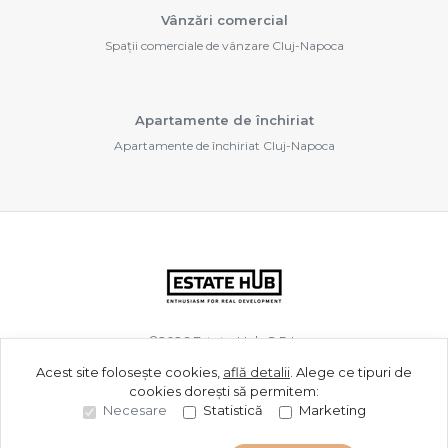
Vânzări comercial
Spații comerciale de vânzare Cluj-Napoca
Apartamente de închiriat
Apartamente de închiriat Cluj-Napoca
©
2026
Estate Hub S.R.L.
Acest site folosește cookies,
află detalii
.
Alege ce tipuri de
cookies dorești să permitem:
Site creat în
Necesare
Statistică
Marketing