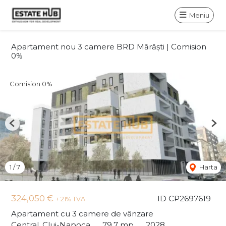
Meniu
Apartament nou 3 camere BRD Mărăști | Comision
0%
Comision 0%
Previous
Nex
1
/
7
Harta
324,050 €
ID CP2697619
+ 21% TVA
Apartament cu 3 camere de vânzare
Central, Cluj-Napoca
79.7 mp
2028