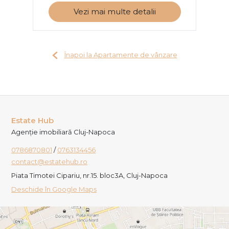
Vezi mai multe detalii
Înapoi la Apartamente de vânzare
Estate Hub
Agenție imobiliară Cluj-Napoca
0786870801
/
0763134456
contact@estatehub.ro
Piata Timotei Cipariu, nr.15. bloc3A, Cluj-Napoca
Deschide în Google Maps