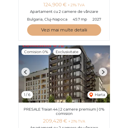
124,900 €
+ 21% TVA
Apartament cu 2 camere de vânzare
Bulgaria, Cluj-Napoca
45.7 mp
2027
Vezi mai multe detalii
Comision 0%
Exclusivitate
Previous
Next
1
/
6
Harta
PRESALE Traian 44 | 2 camere premium | 0%
comision
209,428 €
+ 21% TVA
Apartament cu 2 camere de vânzare