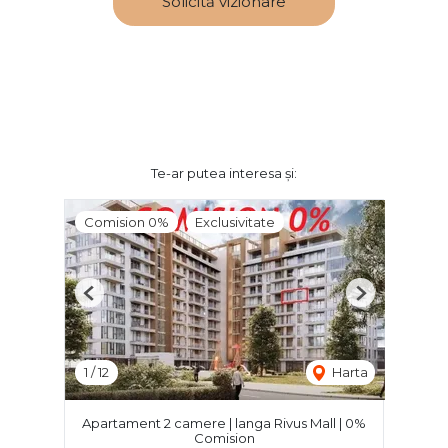
Solicită vizionare
Te-ar putea interesa și:
Comision 0%
Exclusivitate
Previous
Next
1
/
12
Harta
Apartament 2 camere | langa Rivus Mall | 0%
Comision