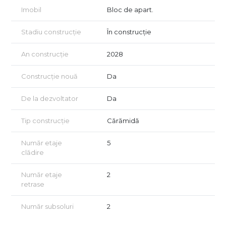
Predare in 2028.
Imobil
Bloc de apart.
Stadiu construcție
În construcție
An construcție
2028
Construcție nouă
Da
De la dezvoltator
Da
Tip construcție
Cărămidă
Număr etaje
5
clădire
Număr etaje
2
retrase
Număr subsoluri
2