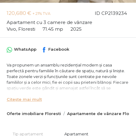
120,680 €
ID CP2139234
+ 21% TVA
Apartament cu 3 camere de vânzare
Vivo, Floresti
71.45 mp
2025
WhatsApp
Facebook
Va propunem un ansamblu rezidențial modern și casa
perfectă pentru familiile în căutare de spațiu, natură și liniște.
Toate zonele verzi și funcțiunile sunt centrate pe nevoile
familiilor și a celor mici, fie ei copii sau prieteni blănoși. Fiecare
spațiu verde este gândit și amenajat astfel încât să se
integreze perfect în cadrul natural oferit de împrejurări și să
Citește mai mult
crească nivelul de calitate a vieții locatarilor.
Faza I însumează 4 blocuri cu regim mic de înălțime și vă
așteaptă o selecție de 218 apartamente cu 2, 3 și 4 camere cu
Oferte imobiliare Floresti
Apartamente de vânzare Flores
centrala pe bloc și încălzire în pardoseală, parking subteran,
grădiniță în ansamblu, stații de încărcare electrică și zone verzi
de relaxare.
Tip apartament
Apartament
Ansamblul este amplasat în imediata apropiere a orașului și a