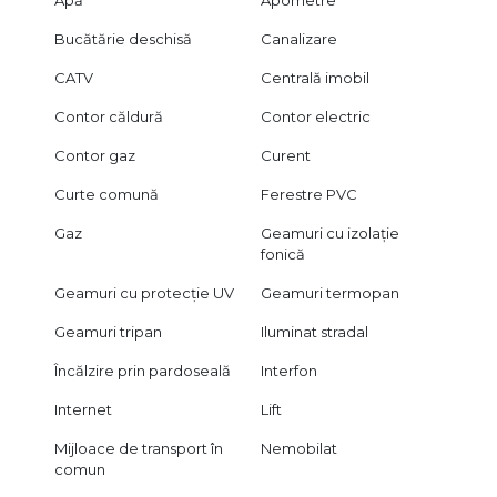
Apă
Apometre
Bucătărie deschisă
Canalizare
CATV
Centrală imobil
Contor căldură
Contor electric
Contor gaz
Curent
Curte comună
Ferestre PVC
Gaz
Geamuri cu izolație
fonică
Geamuri cu protecție UV
Geamuri termopan
Geamuri tripan
Iluminat stradal
Încălzire prin pardoseală
Interfon
Internet
Lift
Mijloace de transport în
Nemobilat
comun