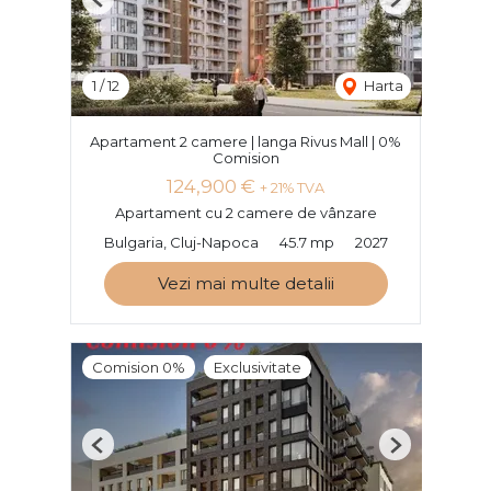
Previous
Next
1
/
12
Harta
Apartament 2 camere | langa Rivus Mall | 0%
Comision
124,900 €
+ 21% TVA
Apartament cu 2 camere de vânzare
Bulgaria, Cluj-Napoca
45.7 mp
2027
Vezi mai multe detalii
Comision 0%
Exclusivitate
Previous
Next