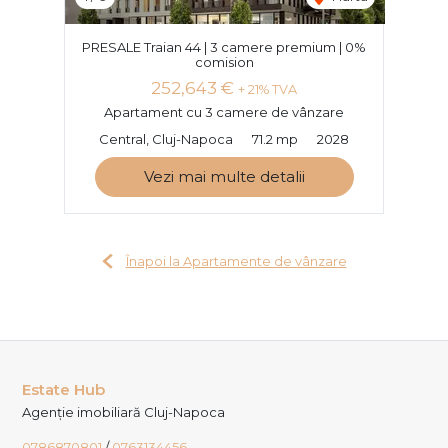
PRESALE Traian 44 | 3 camere premium | 0%
comision
252,643 €
+ 21% TVA
Apartament cu 3 camere de vânzare
Central, Cluj-Napoca
71.2 mp
2028
Vezi mai multe detalii
Înapoi la Apartamente de vânzare
Estate Hub
Agenție imobiliară Cluj-Napoca
0786870801
/
0763134456