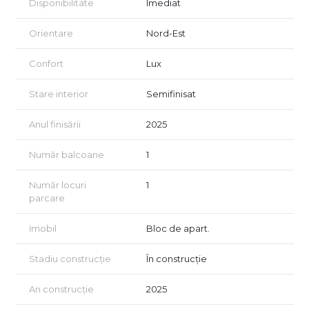
Disponibilitate
Imediat
- Stații de încărcare electrică
- Locuri de parcare pentru biciclete amenjate în parkingul
Orientare
Nord-Est
subteran
- Access securizat în clădire
- Interfon
Confort
Lux
- Grădiniță în ansamblu
- Loc de joacă pentru copii și parc pet friendly
Stare interior
Semifinisat
- Zone verzi de relaxare
- Funcțiuni pentru familii
Anul finisării
2025
Condiții de achiziție și finanțare:
·Suntem flexibili şi încercăm să ne adaptăm celui mai bun plan
Număr balcoane
1
de plată şi finanțare agreat împreună cu clienţii noştri
·Avansurile plătite la semnarea antecontractului notarial vin cu
Număr locuri
1
beneficii și discount-uri pentru cumpărătorii noștri
parcare
·Avansul minim acceptat la semnarea antecontractului notarial
este de 30% din valoarea tranzacției
Imobil
Bloc de apart.
·Diferența de preț se achită la data semnării contractului final
în formă autentică
·Dată estimată finalizare corp C1: finalizat
Stadiu construcție
În construcție
· Dată estimată finalizare corp C2: finalizat
· Dată estimată finalizare corp C3: Aprilie-Mai 2025
An construcție
2025
·Prețul locurilor de parcare: