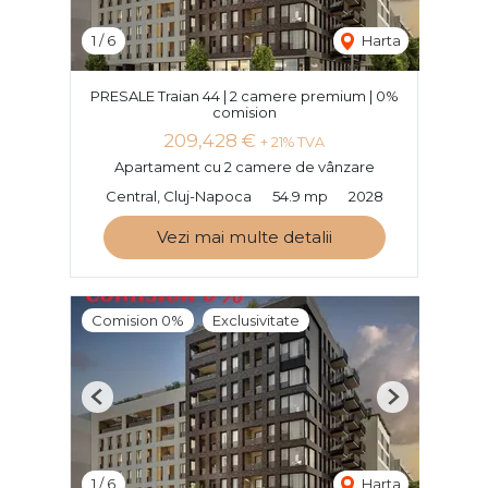
1
/
6
Harta
PRESALE Traian 44 | 2 camere premium | 0%
comision
209,428 €
+ 21% TVA
Apartament cu 2 camere de vânzare
Central, Cluj-Napoca
54.9 mp
2028
Vezi mai multe detalii
Comision 0%
Exclusivitate
Previous
Next
1
/
6
Harta