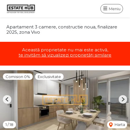
Meniu
Apartament 3 camere, constructie noua, finalizare
2025, zona Vivo
Această proprietate nu mai este activă,
te invităm să vizualizezi proprietăți similare
Comision 0%
Exclusivitate
Previous
Nex
1
/
18
Harta