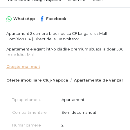
WhatsApp
Facebook
Apartament 2 camere bloc nou cu CF langa Iulius Mall |
Comision 0% | Direct de la Dezvoltator
Apartament elegant într-o clădire premium situată la doar 500
m de Iulius Mall.
O locație excelentă, perfectă atât pentru locuință personală
cât și pentru investiție.
Citește mai mult
Apartamentul se preda semifinisat; exista design personalizat
si posibilitatea de finisare de catre echipele noastre de
Oferte imobiliare Cluj-Napoca
Apartamente de vânzare C
profesionisti.
* Suprafață utilă: 57,2 mp + balcon 10,2 mp + dressing
* Etaj: 3
Tip apartament
Apartament
* Preț: 204.500 EUR + TVA
* Parcări subterane (opțional): 19.500 EUR + TVA
Compartimentare
Semidecomandat
* Avans minim: 15%
* Predare: semifinisat
Număr camere
2