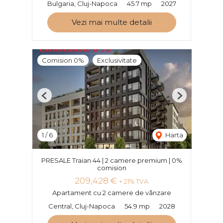
Bulgaria, Cluj-Napoca
45.7 mp
2027
Vezi mai multe detalii
Comision 0%
Exclusivitate
Previous
Next
1
/
6
Harta
PRESALE Traian 44 | 2 camere premium | 0%
comision
209,428 €
+ 21% TVA
Apartament cu 2 camere de vânzare
Central, Cluj-Napoca
54.9 mp
2028