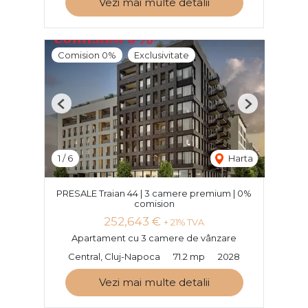
Vezi mai multe detalii
Comision 0%
Exclusivitate
Previous
Next
1
/
6
Harta
PRESALE Traian 44 | 3 camere premium | 0%
comision
252,643 €
+ 21% TVA
Apartament cu 3 camere de vânzare
Central, Cluj-Napoca
71.2 mp
2028
Vezi mai multe detalii