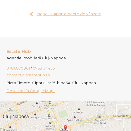
Înapoi la Apartamente de vânzare
Estate Hub
Agenție imobiliară Cluj-Napoca
0786870801
/
0763134456
contact@estatehub.ro
Piata Timotei Cipariu, nr.15. bloc3A, Cluj-Napoca
Deschide în Google Maps