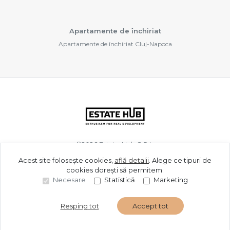
Apartamente de închiriat
Apartamente de închiriat Cluj-Napoca
©
2026
Estate Hub S.R.L.
Acest site folosește cookies,
află detalii
.
Alege ce tipuri de
cookies dorești să permitem:
Site creat în
Necesare
Statistică
Marketing
Resping tot
Accept tot
Sună acum
Solicită vizionare