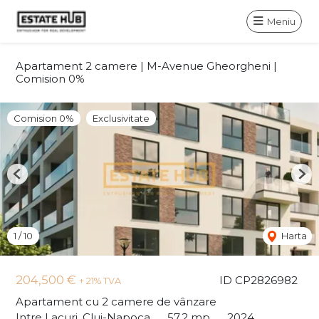
Meniu
Apartament 2 camere | M-Avenue Gheorgheni |
Comision 0%
Comision 0%
Exclusivitate
Previous
Nex
1
/
10
Harta
204,500 €
ID CP2826982
+ 21% TVA
Apartament cu 2 camere de vânzare
Intre Lacuri, Cluj-Napoca
57.2 mp
2024