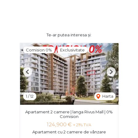
Te-ar putea interesa și:
Comision 0%
Exclusivitate
Previous
Next
1
/
12
Harta
Apartament 2 camere | langa Rivus Mall | 0%
Comision
124,900 €
+ 21% TVA
Apartament cu 2 camere de vânzare