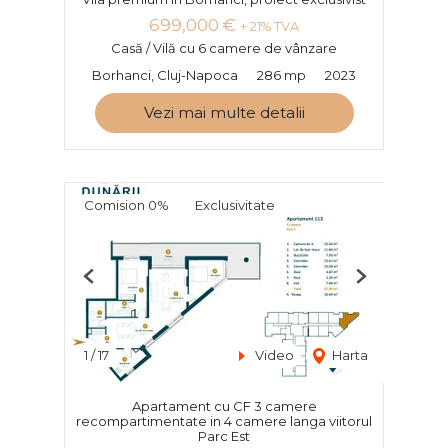
699,000 €
+ 21% TVA
Casă / Vilă cu 6 camere de vânzare
Borhanci, Cluj-Napoca
286 mp
2023
Vezi mai multe detalii
Comision 0%
Exclusivitate
Previous
Next
1
/
17
Video
Harta
Apartament cu CF 3 camere
recompartimentate in 4 camere langa viitorul
Parc Est