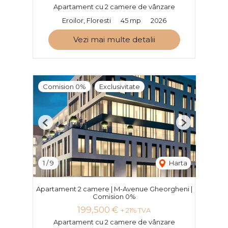
Apartament cu 2 camere de vânzare
Eroilor, Floresti
45 mp
2026
Vezi mai multe detalii
Comision 0%
Exclusivitate
Previous
Next
1
/
9
Harta
Apartament 2 camere | M-Avenue Gheorgheni |
Comision 0%
199,500 €
+ 21% TVA
Apartament cu 2 camere de vânzare