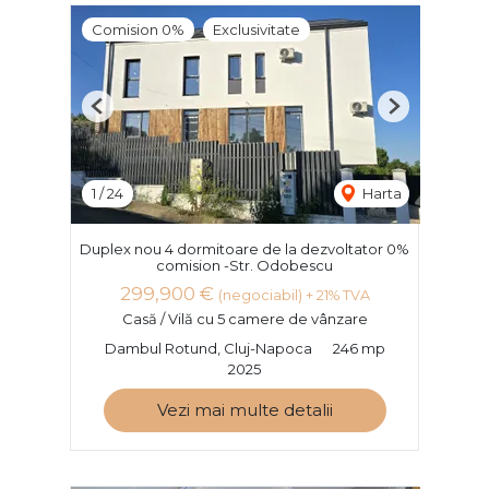
Comision 0%
Exclusivitate
Previous
Next
1
/
24
Harta
Duplex nou 4 dormitoare de la dezvoltator 0%
comision -Str. Odobescu
299,900 €
(negociabil) + 21% TVA
Casă / Vilă cu 5 camere de vânzare
Dambul Rotund, Cluj-Napoca
246 mp
2025
Vezi mai multe detalii