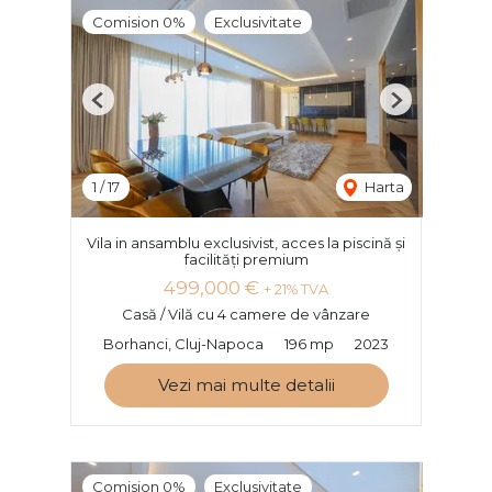
Comision 0%
Exclusivitate
Previous
Next
1
/
17
Harta
Vila in ansamblu exclusivist, acces la piscină și
facilități premium
499,000 €
+ 21% TVA
Casă / Vilă cu 4 camere de vânzare
Borhanci, Cluj-Napoca
196 mp
2023
Vezi mai multe detalii
Comision 0%
Exclusivitate