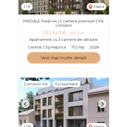
1
/
6
Harta
PRESALE Traian 44 | 3 camere premium | 0%
comision
252,643 €
+ 21% TVA
Apartament cu 3 camere de vânzare
Central, Cluj-Napoca
71.2 mp
2028
Vezi mai multe detalii
Comision 0%
Exclusivitate
Previous
Next
1
/
15
Harta