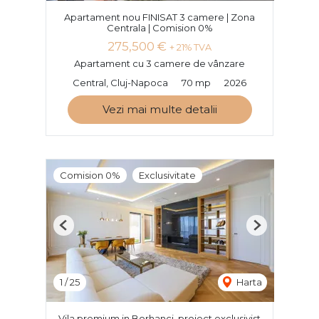
Apartament nou FINISAT 3 camere | Zona
Centrala | Comision 0%
275,500 €
+ 21% TVA
Apartament cu 3 camere de vânzare
Central, Cluj-Napoca
70 mp
2026
Vezi mai multe detalii
Comision 0%
Exclusivitate
Previous
Next
1
/
25
Harta
Vila premium in Borhanci, proiect exclusivist