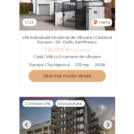
Previous
Next
1
/
23
Harta
Vilă Individuală Modernă de Vânzare | Cartierul
Europa – Str. Duiliu Zamfirescu
720,000 €
TVA inclus
Casă / Vilă cu 5 camere de vânzare
Europa, Cluj-Napoca
235 mp
2008
Vezi mai multe detalii
Comision 0%
Exclusivitate
Previous
Next