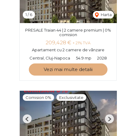
1
/
6
Harta
PRESALE Traian 44 | 2 camere premium | 0%
comision
209,428 €
+ 21% TVA
Apartament cu 2 camere de vânzare
Central, Cluj-Napoca
54.9 mp
2028
Vezi mai multe detalii
Comision 0%
Exclusivitate
Previous
Next