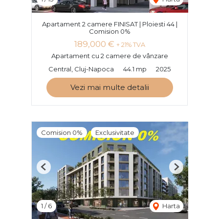
Apartament 2 camere FINISAT | Ploiesti 44 |
Comision 0%
189,000 €
+ 21% TVA
Apartament cu 2 camere de vânzare
Central, Cluj-Napoca
44.1 mp
2025
Vezi mai multe detalii
Comision 0%
Exclusivitate
Previous
Next
1
/
6
Harta