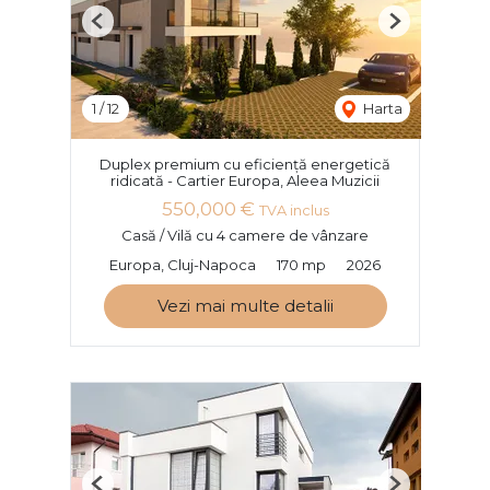
Previous
Next
1
/
12
Harta
Duplex premium cu eficiență energetică
ridicată - Cartier Europa, Aleea Muzicii
550,000 €
TVA inclus
Casă / Vilă cu 4 camere de vânzare
Europa, Cluj-Napoca
170 mp
2026
Vezi mai multe detalii