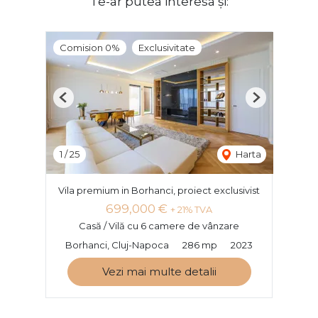
Te-ar putea interesa și:
Comision 0%
Exclusivitate
Previous
Next
1
/
25
Harta
Vila premium in Borhanci, proiect exclusivist
699,000 €
+ 21% TVA
Casă / Vilă cu 6 camere de vânzare
Borhanci, Cluj-Napoca
286 mp
2023
Vezi mai multe detalii