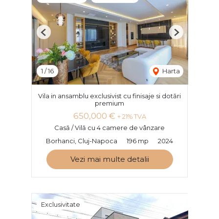
Previous
Next
1
/
16
Harta
Vila in ansamblu exclusivist cu finisaje si dotări
premium
650,000 €
+ 21% TVA
Casă / Vilă cu 4 camere de vânzare
Borhanci, Cluj-Napoca
196 mp
2024
Vezi mai multe detalii
Exclusivitate