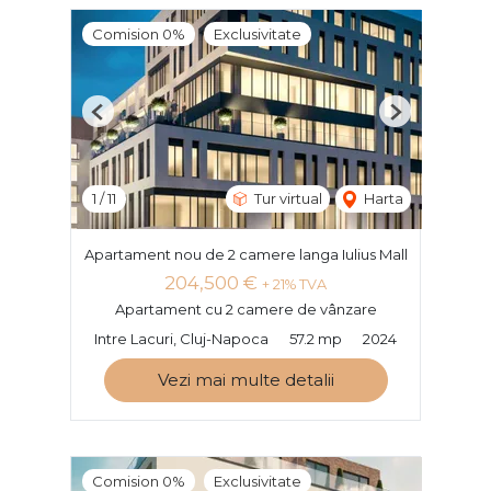
Comision 0%
Exclusivitate
Previous
Next
1
/
11
Tur virtual
Harta
Apartament nou de 2 camere langa Iulius Mall
204,500 €
+ 21% TVA
Apartament cu 2 camere de vânzare
Intre Lacuri, Cluj-Napoca
57.2 mp
2024
Vezi mai multe detalii
Comision 0%
Exclusivitate