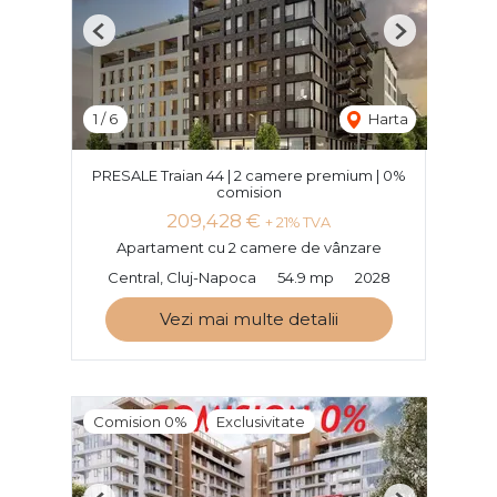
Previous
Next
1
/
6
Harta
PRESALE Traian 44 | 2 camere premium | 0%
comision
209,428 €
+ 21% TVA
Apartament cu 2 camere de vânzare
Central, Cluj-Napoca
54.9 mp
2028
Vezi mai multe detalii
Comision 0%
Exclusivitate