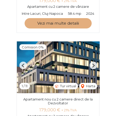
179,000 €
+ 21% TVA
Apartament cu 2 camere de vânzare
Intre Lacuri, Cluj-Napoca
58.4 mp
2024
Vezi mai multe detalii
Comision 0%
Previous
Next
1
/
11
Tur virtual
Harta
Apartament nou cu 2 camere direct de la
Dezvoltator
179,000 €
+ 21% TVA