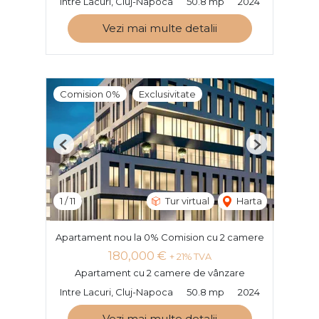
Intre Lacuri, Cluj-Napoca
50.8 mp
2024
Vezi mai multe detalii
Comision 0%
Exclusivitate
Previous
Next
1
/
11
Tur virtual
Harta
Apartament nou la 0% Comision cu 2 camere
180,000 €
+ 21% TVA
Apartament cu 2 camere de vânzare
Intre Lacuri, Cluj-Napoca
50.8 mp
2024
Vezi mai multe detalii