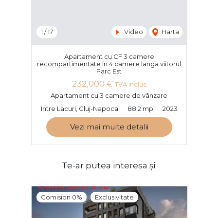
1
/
17
Video
Harta
Apartament cu CF 3 camere
recompartimentate in 4 camere langa viitorul
Parc Est
232,000 €
TVA inclus
Apartament cu 3 camere de vânzare
Intre Lacuri, Cluj-Napoca
88.2 mp
2023
Vezi mai multe detalii
Te-ar putea interesa și:
Comision 0%
Exclusivitate