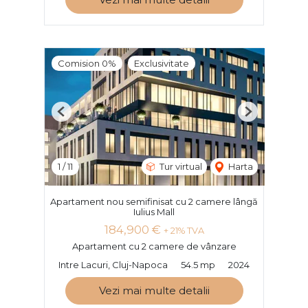
Comision 0%
Exclusivitate
Previous
Next
1
/
11
Tur virtual
Harta
Apartament nou semifinisat cu 2 camere lângă
Iulius Mall
184,900 €
+ 21% TVA
Apartament cu 2 camere de vânzare
Intre Lacuri, Cluj-Napoca
54.5 mp
2024
Vezi mai multe detalii