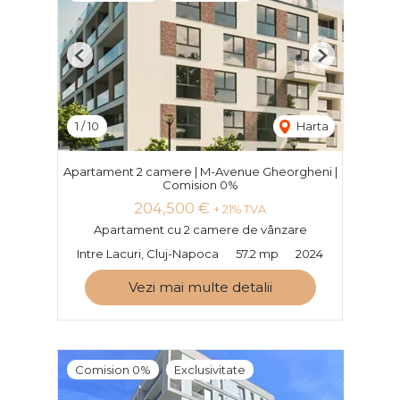
Previous
Next
1
/
10
Harta
Apartament 2 camere | M-Avenue Gheorgheni |
Comision 0%
204,500 €
+ 21% TVA
Apartament cu 2 camere de vânzare
Intre Lacuri, Cluj-Napoca
57.2 mp
2024
Vezi mai multe detalii
Comision 0%
Exclusivitate