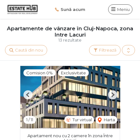
Sună acum
Meniu
Apartamente de vânzare în Cluj-Napoca, zona
Intre Lacuri
13 rezultate
Caută din nou
Filtrează
Comision 0%
Exclusivitate
Previous
Next
1
/
11
Tur virtual
Harta
Apartament nou cu 2 camere în zona Între