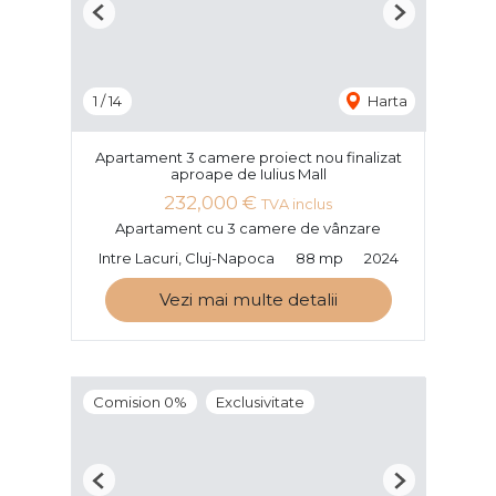
Previous
Next
1
/
14
Harta
Apartament 3 camere proiect nou finalizat
aproape de Iulius Mall
232,000 €
TVA inclus
Apartament cu 3 camere de vânzare
Intre Lacuri, Cluj-Napoca
88 mp
2024
Vezi mai multe detalii
Comision 0%
Exclusivitate
Previous
Next