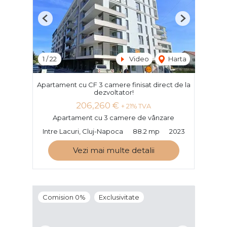
Previous
Next
1
/
22
Video
Harta
Apartament cu CF 3 camere finisat direct de la
dezvoltator!
206,260 €
+ 21% TVA
Apartament cu 3 camere de vânzare
Intre Lacuri, Cluj-Napoca
88.2 mp
2023
Vezi mai multe detalii
Comision 0%
Exclusivitate