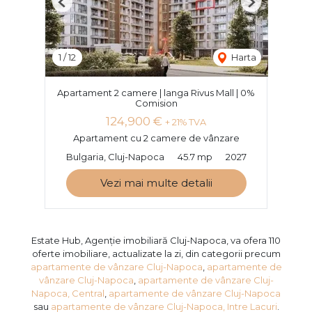
Previous
Next
1
/
12
Harta
Apartament 2 camere | langa Rivus Mall | 0%
Comision
124,900 €
+ 21% TVA
Apartament cu 2 camere de vânzare
Bulgaria, Cluj-Napoca
45.7 mp
2027
Vezi mai multe detalii
Estate Hub, Agenție imobiliară Cluj-Napoca, va ofera 110
oferte imobiliare, actualizate la zi, din categorii precum
apartamente de vânzare Cluj-Napoca
,
apartamente de
vânzare Cluj-Napoca
,
apartamente de vânzare Cluj-
Napoca, Central
,
apartamente de vânzare Cluj-Napoca
sau
apartamente de vânzare Cluj-Napoca, Intre Lacuri
.