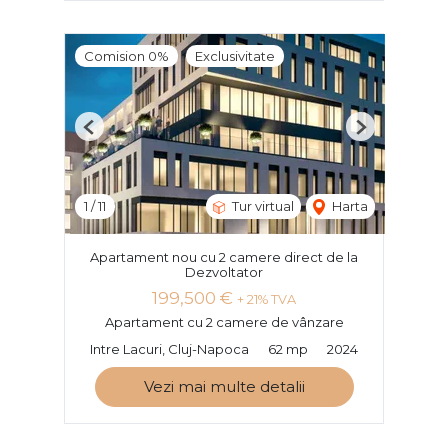
Comision 0%
Exclusivitate
Previous
Next
1
/
11
Tur virtual
Harta
Apartament nou cu 2 camere direct de la
Dezvoltator
199,500 €
+ 21% TVA
Apartament cu 2 camere de vânzare
Intre Lacuri, Cluj-Napoca
62 mp
2024
Vezi mai multe detalii