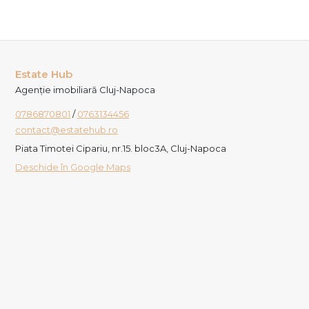
Estate Hub
Agenție imobiliară Cluj-Napoca
0786870801
/
0763134456
contact@estatehub.ro
Piata Timotei Cipariu, nr.15. bloc3A, Cluj-Napoca
Deschide în Google Maps