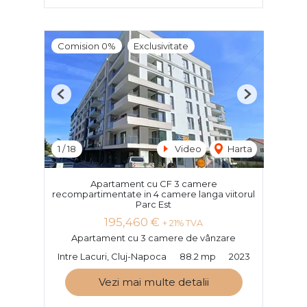
Comision 0%
Exclusivitate
Previous
Next
1
/
18
Video
Harta
Apartament cu CF 3 camere
recompartimentate in 4 camere langa viitorul
Parc Est
195,460 €
+ 21% TVA
Apartament cu 3 camere de vânzare
Intre Lacuri, Cluj-Napoca
88.2 mp
2023
Vezi mai multe detalii