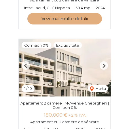
Apartament cu 2 camere de vânzare
Intre Lacuri, Cluj-Napoca
58.4 mp
2024
Vezi mai multe detalii
Comision 0%
Exclusivitate
Previous
Next
1
/
10
Harta
Apartament 2 camere | M-Avenue Gheorgheni |
Comision 0%
180,000 €
+ 21% TVA
Apartament cu 2 camere de vânzare