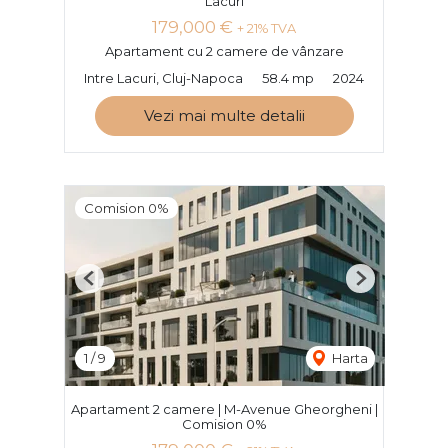
Lacuri
179,000 €
+ 21% TVA
Apartament cu 2 camere de vânzare
Intre Lacuri, Cluj-Napoca
58.4 mp
2024
Vezi mai multe detalii
Comision 0%
Previous
Next
1
/
9
Harta
Apartament 2 camere | M-Avenue Gheorgheni |
Comision 0%